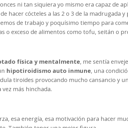
onces ni tan siquiera yo mismo era capaz de apl
e hacer cócteles a las 2 o 3 de la madrugada y
tremos de trabajo y poquísimo tiempo para com
as o exceso de alimentos como tofu, seitán o p
otado física y mentalmente
, me sentía envej
 un
hipotiroidismo auto inmune
, una condici
ndula tiroides provocando mucho cansancio y un
da vez más hinchada.
rza, esa energía, esa motivación para hacer muc
e. También tener una mejor figura.