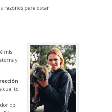
s razones para estar
bé mis
aterra y
rección
a cual te
edor de