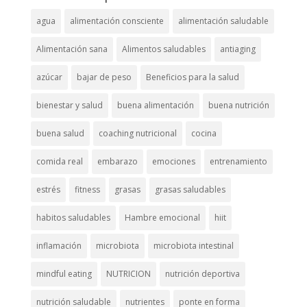
agua
alimentación consciente
alimentación saludable
Alimentación sana
Alimentos saludables
antiaging
azúcar
bajar de peso
Beneficios para la salud
bienestar y salud
buena alimentación
buena nutrición
buena salud
coaching nutricional
cocina
comida real
embarazo
emociones
entrenamiento
estrés
fitness
grasas
grasas saludables
habitos saludables
Hambre emocional
hiit
inflamación
microbiota
microbiota intestinal
mindful eating
NUTRICION
nutrición deportiva
nutrición saludable
nutrientes
ponte en forma