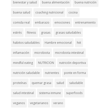
bienestar y salud
buena alimentación
buena nutrición
buena salud
coaching nutricional
cocina
comida real
embarazo
emociones
entrenamiento
estrés
fitness
grasas
grasas saludables
habitos saludables
Hambre emocional
hiit
inflamación
microbiota
microbiota intestinal
mindful eating
NUTRICION
nutrición deportiva
nutrición saludable
nutrientes
ponte en forma
proteínas
quemar grasa
salud
saludable
salud intestinal
sistema inmune
superfoods
veganos
vegetarianos
verano