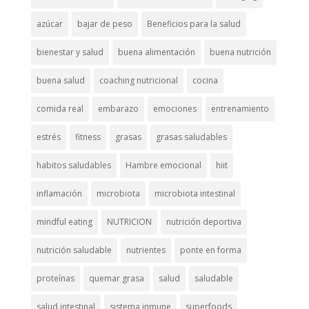
azúcar
bajar de peso
Beneficios para la salud
bienestar y salud
buena alimentación
buena nutrición
buena salud
coaching nutricional
cocina
comida real
embarazo
emociones
entrenamiento
estrés
fitness
grasas
grasas saludables
habitos saludables
Hambre emocional
hiit
inflamación
microbiota
microbiota intestinal
mindful eating
NUTRICION
nutrición deportiva
nutrición saludable
nutrientes
ponte en forma
proteínas
quemar grasa
salud
saludable
salud intestinal
sistema inmune
superfoods