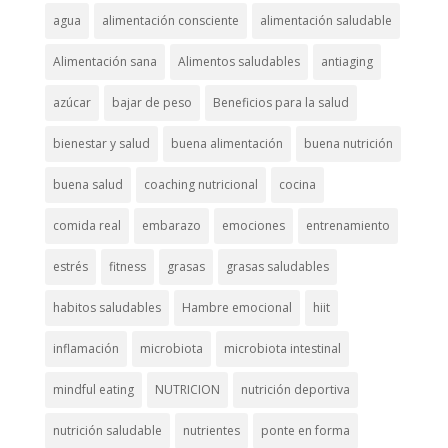
agua
alimentación consciente
alimentación saludable
Alimentación sana
Alimentos saludables
antiaging
azúcar
bajar de peso
Beneficios para la salud
bienestar y salud
buena alimentación
buena nutrición
buena salud
coaching nutricional
cocina
comida real
embarazo
emociones
entrenamiento
estrés
fitness
grasas
grasas saludables
habitos saludables
Hambre emocional
hiit
inflamación
microbiota
microbiota intestinal
mindful eating
NUTRICION
nutrición deportiva
nutrición saludable
nutrientes
ponte en forma