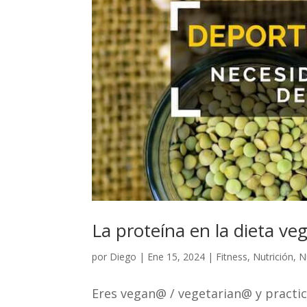
La proteína en la dieta ve
por
Diego
|
Ene 15, 2024
|
Fitness
,
Nutrición
,
N
Eres vegan@ / vegetarian@ y practi