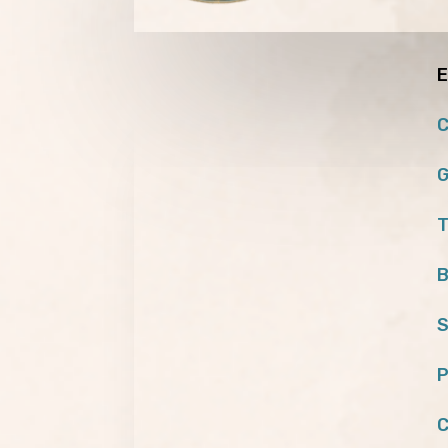
E
C
G
T
B
S
P
C