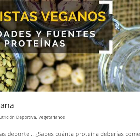
gana
utrición Deportiva
,
Vegetarianos
cas deporte… ¿Sabes cuánta proteína deberías come