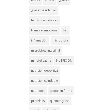
estrés
fitness
grasas
grasas saludables
habitos saludables
Hambre emocional
hiit
inflamación
microbiota
microbiota intestinal
mindful eating
NUTRICION
nutrición deportiva
nutrición saludable
nutrientes
ponte en forma
proteínas
quemar grasa