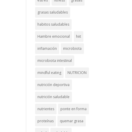
estrés
fitness
grasas
grasas saludables
habitos saludables
Hambre emocional
hiit
inflamación
microbiota
microbiota intestinal
mindful eating
NUTRICION
nutrición deportiva
nutrición saludable
nutrientes
ponte en forma
proteínas
quemar grasa