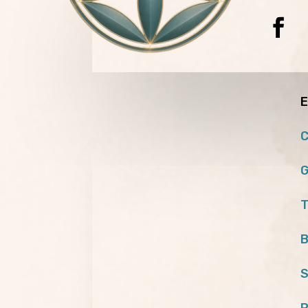
E
C
G
T
B
S
P