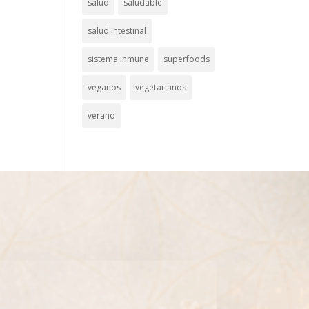
salud
saludable
salud intestinal
sistema inmune
superfoods
veganos
vegetarianos
verano