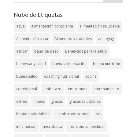
Nube de Etiquetas
agua
alimentación consciente
alimentación saludable
Alimentación sana
Alimentos saludables
antiaging
azúcar
bajar de peso
Beneficios para la salud
bienestar y salud
buena alimentación
buena nutrición
buena salud
coaching nutricional
cocina
comida real
embarazo
emociones
entrenamiento
estrés
fitness
grasas
grasas saludables
habitos saludables
Hambre emocional
hiit
inflamación
microbiota
microbiota intestinal