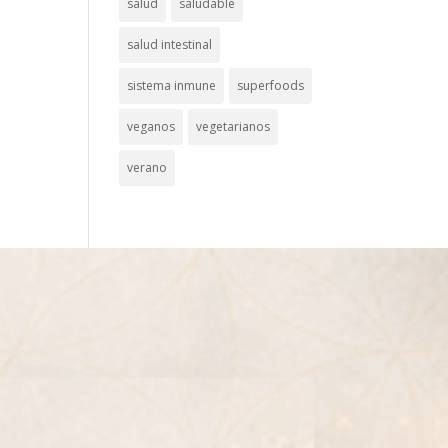
salud
saludable
salud intestinal
sistema inmune
superfoods
veganos
vegetarianos
verano