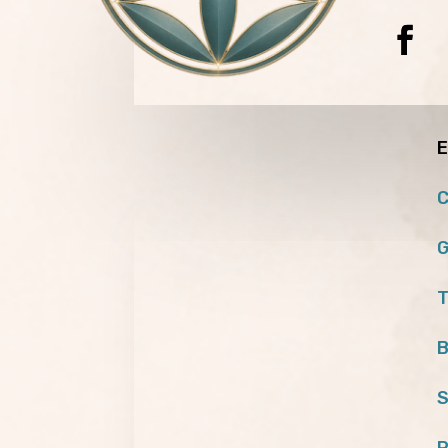
E
C
G
T
B
S
P