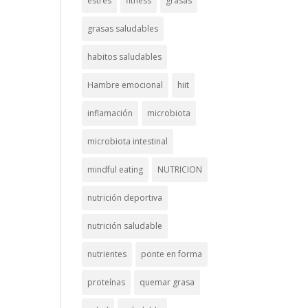
estrés
fitness
grasas
grasas saludables
habitos saludables
Hambre emocional
hiit
inflamación
microbiota
microbiota intestinal
mindful eating
NUTRICION
nutrición deportiva
nutrición saludable
nutrientes
ponte en forma
proteínas
quemar grasa