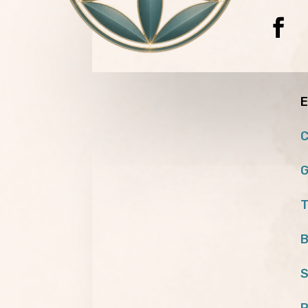
E
C
G
T
B
S
P