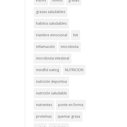
estrés
fitness
grasas
grasas saludables
habitos saludables
Hambre emocional
hiit
inflamación
microbiota
microbiota intestinal
mindful eating
NUTRICION
nutrición deportiva
nutrición saludable
nutrientes
ponte en forma
proteínas
quemar grasa