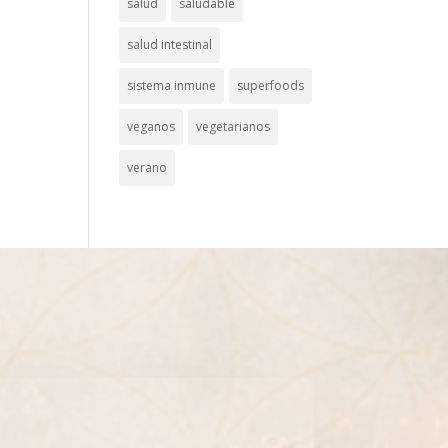
salud
saludable
salud intestinal
sistema inmune
superfoods
veganos
vegetarianos
verano