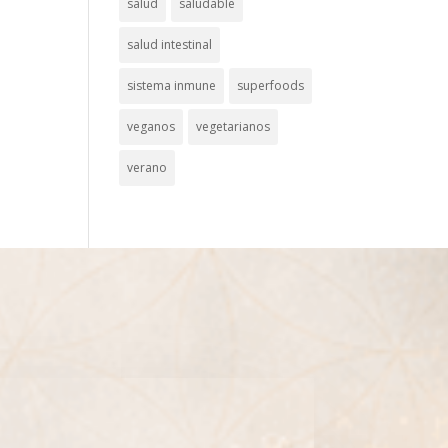
salud
saludable
salud intestinal
sistema inmune
superfoods
veganos
vegetarianos
verano