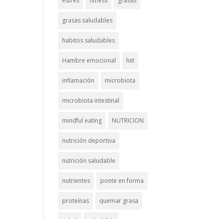
estrés
fitness
grasas
grasas saludables
habitos saludables
Hambre emocional
hiit
inflamación
microbiota
microbiota intestinal
mindful eating
NUTRICION
nutrición deportiva
nutrición saludable
nutrientes
ponte en forma
proteínas
quemar grasa