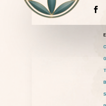
E
C
G
T
B
S
P