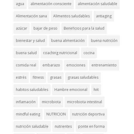
agua
alimentación consciente
alimentación saludable
Alimentación sana
Alimentos saludables
antiaging
azúcar
bajar de peso
Beneficios para la salud
bienestar y salud
buena alimentación
buena nutrición
buena salud
coaching nutricional
cocina
comida real
embarazo
emociones
entrenamiento
estrés
fitness
grasas
grasas saludables
habitos saludables
Hambre emocional
hiit
inflamación
microbiota
microbiota intestinal
mindful eating
NUTRICION
nutrición deportiva
nutrición saludable
nutrientes
ponte en forma