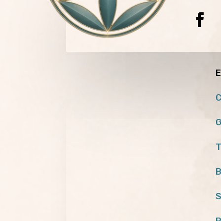
E
C
G
T
B
S
P