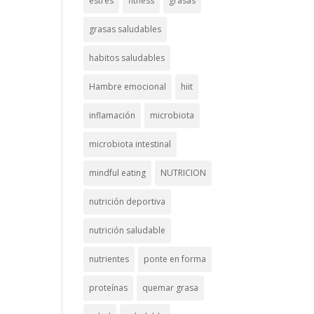
estrés
fitness
grasas
grasas saludables
habitos saludables
Hambre emocional
hiit
inflamación
microbiota
microbiota intestinal
mindful eating
NUTRICION
nutrición deportiva
nutrición saludable
nutrientes
ponte en forma
proteínas
quemar grasa