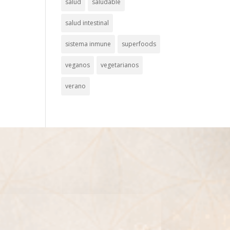
salud
saludable
salud intestinal
sistema inmune
superfoods
veganos
vegetarianos
verano