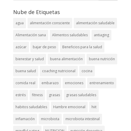
Nube de Etiquetas
agua
alimentación consciente
alimentación saludable
Alimentación sana
Alimentos saludables
antiaging
azúcar
bajar de peso
Beneficios para la salud
bienestar y salud
buena alimentación
buena nutrición
buena salud
coaching nutricional
cocina
comida real
embarazo
emociones
entrenamiento
estrés
fitness
grasas
grasas saludables
habitos saludables
Hambre emocional
hiit
inflamación
microbiota
microbiota intestinal
mindful eating
NUTRICION
nutrición deportiva