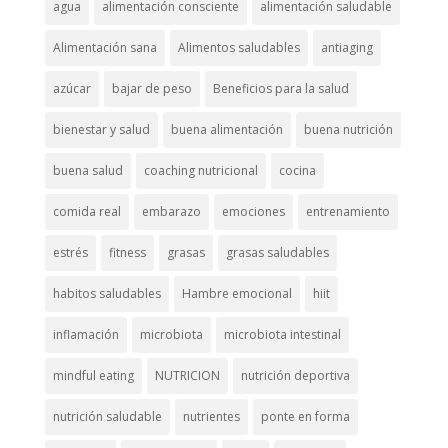
agua
alimentación consciente
alimentación saludable
Alimentación sana
Alimentos saludables
antiaging
azúcar
bajar de peso
Beneficios para la salud
bienestar y salud
buena alimentación
buena nutrición
buena salud
coaching nutricional
cocina
comida real
embarazo
emociones
entrenamiento
estrés
fitness
grasas
grasas saludables
habitos saludables
Hambre emocional
hiit
inflamación
microbiota
microbiota intestinal
mindful eating
NUTRICION
nutrición deportiva
nutrición saludable
nutrientes
ponte en forma