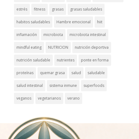
estrés
fitness
grasas
grasas saludables
habitos saludables
Hambre emocional
hiit
inflamación
microbiota
microbiota intestinal
mindful eating
NUTRICION
nutrición deportiva
nutrición saludable
nutrientes
ponte en forma
proteínas
quemar grasa
salud
saludable
salud intestinal
sistema inmune
superfoods
veganos
vegetarianos
verano