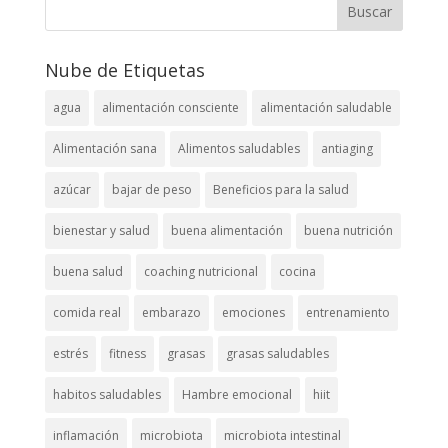
Nube de Etiquetas
agua
alimentación consciente
alimentación saludable
Alimentación sana
Alimentos saludables
antiaging
azúcar
bajar de peso
Beneficios para la salud
bienestar y salud
buena alimentación
buena nutrición
buena salud
coaching nutricional
cocina
comida real
embarazo
emociones
entrenamiento
estrés
fitness
grasas
grasas saludables
habitos saludables
Hambre emocional
hiit
inflamación
microbiota
microbiota intestinal