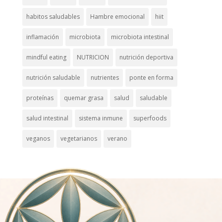
habitos saludables
Hambre emocional
hiit
inflamación
microbiota
microbiota intestinal
mindful eating
NUTRICION
nutrición deportiva
nutrición saludable
nutrientes
ponte en forma
proteínas
quemar grasa
salud
saludable
salud intestinal
sistema inmune
superfoods
veganos
vegetarianos
verano