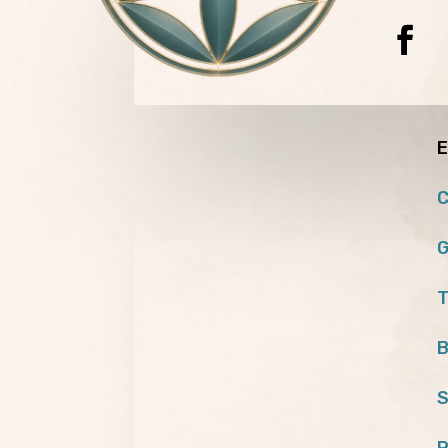
E
C
G
T
B
S
P