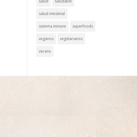
salud
saludable
salud intestinal
sistema inmune
superfoods
veganos
vegetarianos
verano