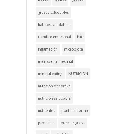
estrés
fitness
grasas
grasas saludables
habitos saludables
Hambre emocional
hiit
inflamación
microbiota
microbiota intestinal
mindful eating
NUTRICION
nutrición deportiva
nutrición saludable
nutrientes
ponte en forma
proteínas
quemar grasa