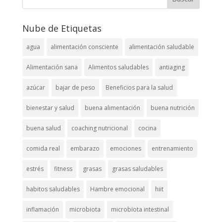
Nube de Etiquetas
agua
alimentación consciente
alimentación saludable
Alimentación sana
Alimentos saludables
antiaging
azúcar
bajar de peso
Beneficios para la salud
bienestar y salud
buena alimentación
buena nutrición
buena salud
coaching nutricional
cocina
comida real
embarazo
emociones
entrenamiento
estrés
fitness
grasas
grasas saludables
habitos saludables
Hambre emocional
hiit
inflamación
microbiota
microbiota intestinal