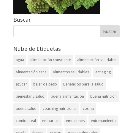
Buscar
Nube de Etiquetas
agua
alimentación consciente
alimentación saludable
Alimentación sana
Alimentos saludables
antiaging
azúcar
bajar de peso
Beneficios para la salud
bienestar y salud
buena alimentación
buena nutrición
buena salud
coaching nutricional
cocina
comida real
embarazo
emociones
entrenamiento
estrés
fitness
grasas
grasas saludables