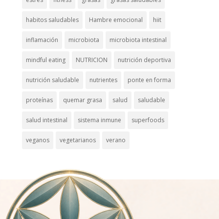
habitos saludables
Hambre emocional
hiit
inflamación
microbiota
microbiota intestinal
mindful eating
NUTRICION
nutrición deportiva
nutrición saludable
nutrientes
ponte en forma
proteínas
quemar grasa
salud
saludable
salud intestinal
sistema inmune
superfoods
veganos
vegetarianos
verano