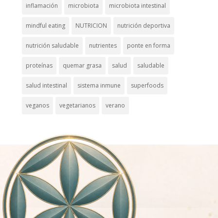
inflamación
microbiota
microbiota intestinal
mindful eating
NUTRICION
nutrición deportiva
nutrición saludable
nutrientes
ponte en forma
proteínas
quemar grasa
salud
saludable
salud intestinal
sistema inmune
superfoods
veganos
vegetarianos
verano