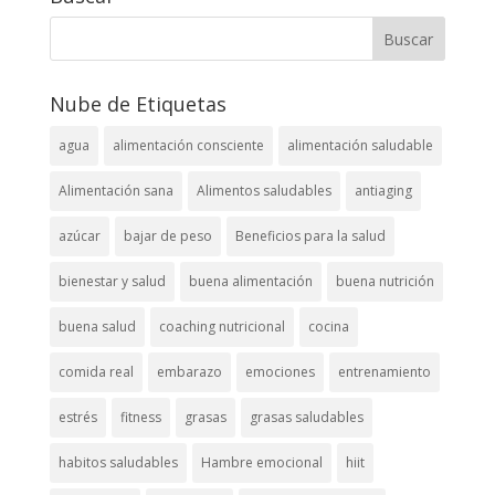
Nube de Etiquetas
agua
alimentación consciente
alimentación saludable
Alimentación sana
Alimentos saludables
antiaging
azúcar
bajar de peso
Beneficios para la salud
bienestar y salud
buena alimentación
buena nutrición
buena salud
coaching nutricional
cocina
comida real
embarazo
emociones
entrenamiento
estrés
fitness
grasas
grasas saludables
habitos saludables
Hambre emocional
hiit