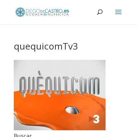
quequicomTv3
Buscar