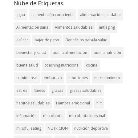
Nube de Etiquetas
agua
alimentación consciente
alimentación saludable
Alimentación sana
Alimentos saludables
antiaging
azúcar
bajar de peso
Beneficios para la salud
bienestar y salud
buena alimentación
buena nutrición
buena salud
coaching nutricional
cocina
comida real
embarazo
emociones
entrenamiento
estrés
fitness
grasas
grasas saludables
habitos saludables
Hambre emocional
hiit
inflamación
microbiota
microbiota intestinal
mindful eating
NUTRICION
nutrición deportiva