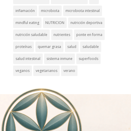
inflamación
microbiota
microbiota intestinal
mindful eating
NUTRICION
nutrición deportiva
nutrición saludable
nutrientes
ponte en forma
proteínas
quemar grasa
salud
saludable
salud intestinal
sistema inmune
superfoods
veganos
vegetarianos
verano