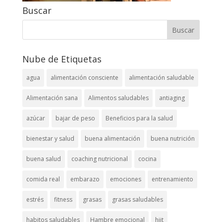
Buscar
Nube de Etiquetas
agua
alimentación consciente
alimentación saludable
Alimentación sana
Alimentos saludables
antiaging
azúcar
bajar de peso
Beneficios para la salud
bienestar y salud
buena alimentación
buena nutrición
buena salud
coaching nutricional
cocina
comida real
embarazo
emociones
entrenamiento
estrés
fitness
grasas
grasas saludables
habitos saludables
Hambre emocional
hiit