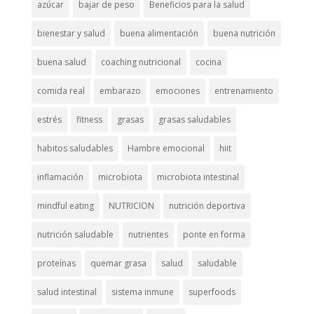
azúcar
bajar de peso
Beneficios para la salud
bienestar y salud
buena alimentación
buena nutrición
buena salud
coaching nutricional
cocina
comida real
embarazo
emociones
entrenamiento
estrés
fitness
grasas
grasas saludables
habitos saludables
Hambre emocional
hiit
inflamación
microbiota
microbiota intestinal
mindful eating
NUTRICION
nutrición deportiva
nutrición saludable
nutrientes
ponte en forma
proteínas
quemar grasa
salud
saludable
salud intestinal
sistema inmune
superfoods