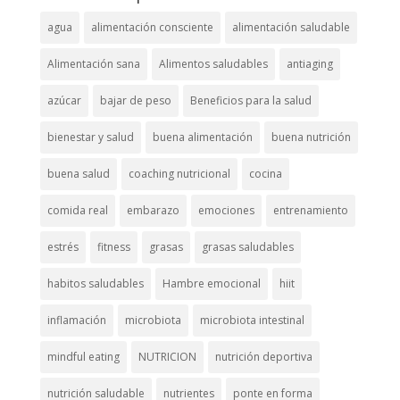
agua
alimentación consciente
alimentación saludable
Alimentación sana
Alimentos saludables
antiaging
azúcar
bajar de peso
Beneficios para la salud
bienestar y salud
buena alimentación
buena nutrición
buena salud
coaching nutricional
cocina
comida real
embarazo
emociones
entrenamiento
estrés
fitness
grasas
grasas saludables
habitos saludables
Hambre emocional
hiit
inflamación
microbiota
microbiota intestinal
mindful eating
NUTRICION
nutrición deportiva
nutrición saludable
nutrientes
ponte en forma