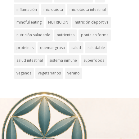
inflamación
microbiota
microbiota intestinal
mindful eating
NUTRICION
nutrición deportiva
nutrición saludable
nutrientes
ponte en forma
proteínas
quemar grasa
salud
saludable
salud intestinal
sistema inmune
superfoods
veganos
vegetarianos
verano