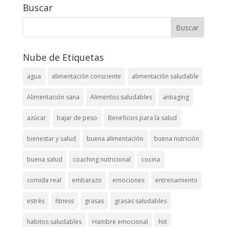
Buscar
Nube de Etiquetas
agua
alimentación consciente
alimentación saludable
Alimentación sana
Alimentos saludables
antiaging
azúcar
bajar de peso
Beneficios para la salud
bienestar y salud
buena alimentación
buena nutrición
buena salud
coaching nutricional
cocina
comida real
embarazo
emociones
entrenamiento
estrés
fitness
grasas
grasas saludables
habitos saludables
Hambre emocional
hiit