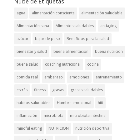
Nube de Etiquetas
agua
alimentación consciente
alimentación saludable
Alimentación sana
Alimentos saludables
antiaging
azúcar
bajar de peso
Beneficios para la salud
bienestar y salud
buena alimentación
buena nutrición
buena salud
coaching nutricional
cocina
comida real
embarazo
emociones
entrenamiento
estrés
fitness
grasas
grasas saludables
habitos saludables
Hambre emocional
hiit
inflamación
microbiota
microbiota intestinal
mindful eating
NUTRICION
nutrición deportiva