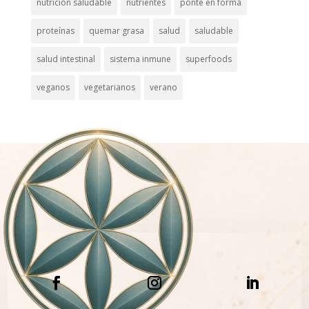
nutrición saludable
nutrientes
ponte en forma
proteínas
quemar grasa
salud
saludable
salud intestinal
sistema inmune
superfoods
veganos
vegetarianos
verano