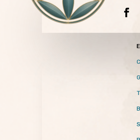
E
C
G
T
B
S
P