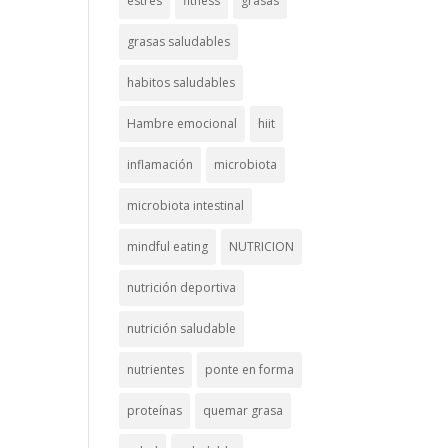
estrés
fitness
grasas
grasas saludables
habitos saludables
Hambre emocional
hiit
inflamación
microbiota
microbiota intestinal
mindful eating
NUTRICION
nutrición deportiva
nutrición saludable
nutrientes
ponte en forma
proteínas
quemar grasa