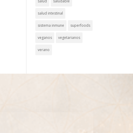
salud
saludable
salud intestinal
sistema inmune
superfoods
veganos
vegetarianos
verano