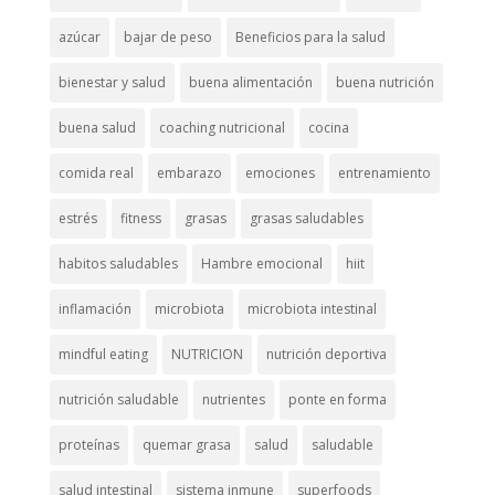
azúcar
bajar de peso
Beneficios para la salud
bienestar y salud
buena alimentación
buena nutrición
buena salud
coaching nutricional
cocina
comida real
embarazo
emociones
entrenamiento
estrés
fitness
grasas
grasas saludables
habitos saludables
Hambre emocional
hiit
inflamación
microbiota
microbiota intestinal
mindful eating
NUTRICION
nutrición deportiva
nutrición saludable
nutrientes
ponte en forma
proteínas
quemar grasa
salud
saludable
salud intestinal
sistema inmune
superfoods