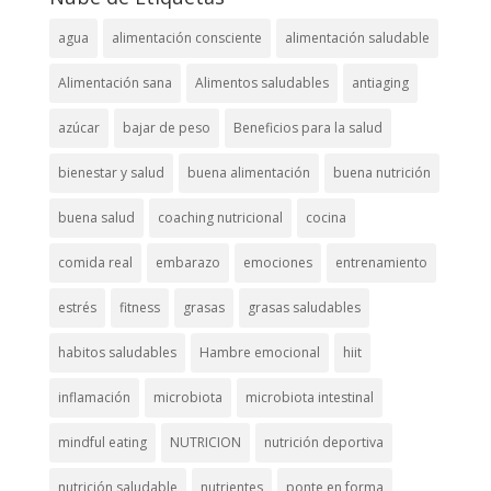
agua
alimentación consciente
alimentación saludable
Alimentación sana
Alimentos saludables
antiaging
azúcar
bajar de peso
Beneficios para la salud
bienestar y salud
buena alimentación
buena nutrición
buena salud
coaching nutricional
cocina
comida real
embarazo
emociones
entrenamiento
estrés
fitness
grasas
grasas saludables
habitos saludables
Hambre emocional
hiit
inflamación
microbiota
microbiota intestinal
mindful eating
NUTRICION
nutrición deportiva
nutrición saludable
nutrientes
ponte en forma