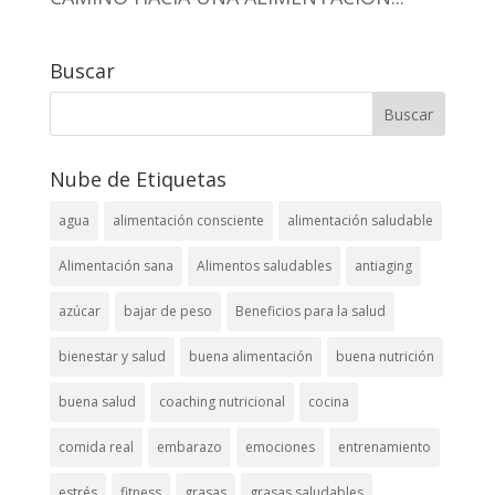
Buscar
Nube de Etiquetas
agua
alimentación consciente
alimentación saludable
Alimentación sana
Alimentos saludables
antiaging
azúcar
bajar de peso
Beneficios para la salud
bienestar y salud
buena alimentación
buena nutrición
buena salud
coaching nutricional
cocina
comida real
embarazo
emociones
entrenamiento
estrés
fitness
grasas
grasas saludables