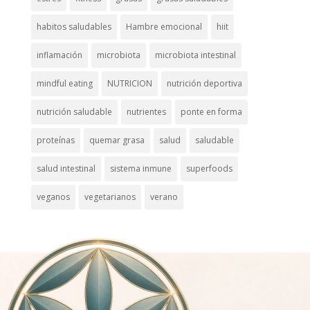
habitos saludables
Hambre emocional
hiit
inflamación
microbiota
microbiota intestinal
mindful eating
NUTRICION
nutrición deportiva
nutrición saludable
nutrientes
ponte en forma
proteínas
quemar grasa
salud
saludable
salud intestinal
sistema inmune
superfoods
veganos
vegetarianos
verano