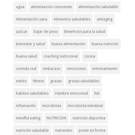
agua
alimentación consciente
alimentación saludable
Alimentación sana
Alimentos saludables
antiaging
azúcar
bajar de peso
Beneficios para la salud
bienestar y salud
buena alimentación
buena nutrición
buena salud
coaching nutricional
cocina
comida real
embarazo
emociones
entrenamiento
estrés
fitness
grasas
grasas saludables
habitos saludables
Hambre emocional
hiit
inflamación
microbiota
microbiota intestinal
mindful eating
NUTRICION
nutrición deportiva
nutrición saludable
nutrientes
ponte en forma