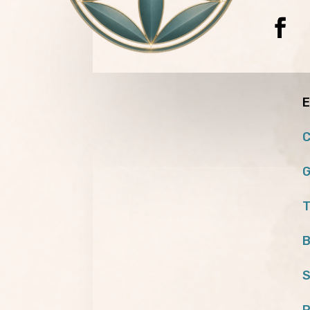
E
C
G
T
B
S
P