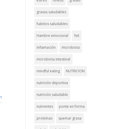
estrés
fitness
grasas
grasas saludables
habitos saludables
Hambre emocional
hiit
inflamación
microbiota
microbiota intestinal
mindful eating
NUTRICION
nutrición deportiva
nutrición saludable
n
nutrientes
ponte en forma
proteínas
quemar grasa