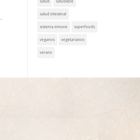
salud
saludable
salud intestinal
sistema inmune
superfoods
veganos
vegetarianos
verano