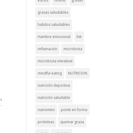
estrés
fitness
grasas
grasas saludables
habitos saludables
Hambre emocional
hiit
inflamación
microbiota
microbiota intestinal
mindful eating
NUTRICION
nutrición deportiva
nutrición saludable
n
nutrientes
ponte en forma
proteínas
quemar grasa