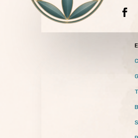
E
C
G
T
B
S
P