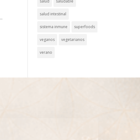
salud
saludable
salud intestinal
sistema inmune
superfoods
veganos
vegetarianos
verano