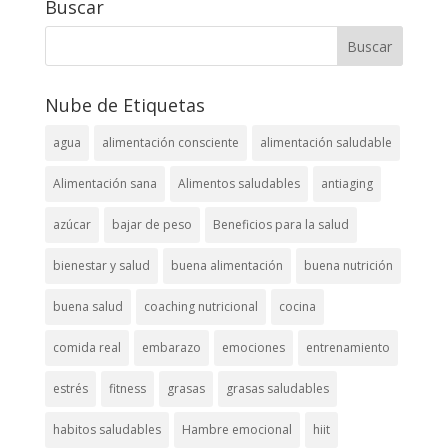
Buscar
Nube de Etiquetas
agua
alimentación consciente
alimentación saludable
Alimentación sana
Alimentos saludables
antiaging
azúcar
bajar de peso
Beneficios para la salud
bienestar y salud
buena alimentación
buena nutrición
buena salud
coaching nutricional
cocina
comida real
embarazo
emociones
entrenamiento
estrés
fitness
grasas
grasas saludables
habitos saludables
Hambre emocional
hiit