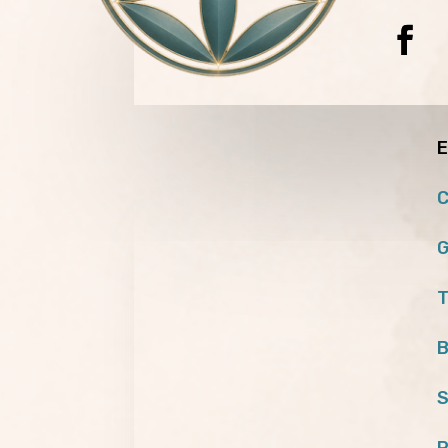
E
C
G
T
B
S
P