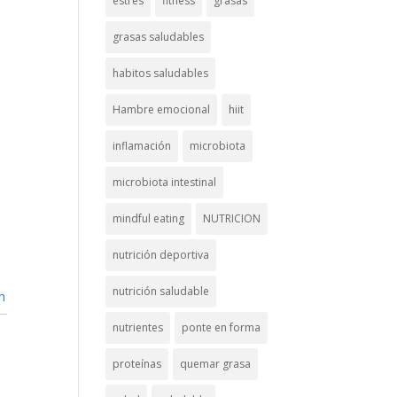
estrés
fitness
grasas
grasas saludables
habitos saludables
Hambre emocional
hiit
inflamación
microbiota
microbiota intestinal
mindful eating
NUTRICION
nutrición deportiva
nutrición saludable
n
nutrientes
ponte en forma
proteínas
quemar grasa