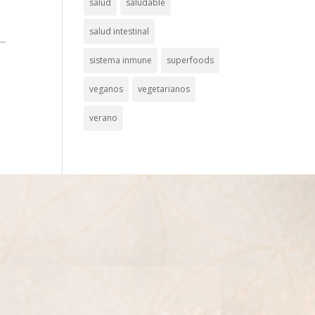
salud
saludable
salud intestinal
sistema inmune
superfoods
veganos
vegetarianos
verano