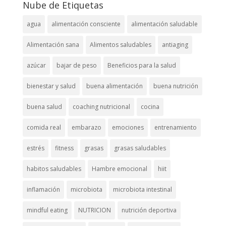
Nube de Etiquetas
agua
alimentación consciente
alimentación saludable
Alimentación sana
Alimentos saludables
antiaging
azúcar
bajar de peso
Beneficios para la salud
bienestar y salud
buena alimentación
buena nutrición
buena salud
coaching nutricional
cocina
comida real
embarazo
emociones
entrenamiento
estrés
fitness
grasas
grasas saludables
habitos saludables
Hambre emocional
hiit
inflamación
microbiota
microbiota intestinal
mindful eating
NUTRICION
nutrición deportiva