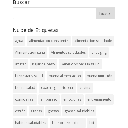
Buscar
Nube de Etiquetas
agua
alimentación consciente
alimentación saludable
Alimentación sana
Alimentos saludables
antiaging
azúcar
bajar de peso
Beneficios para la salud
bienestar y salud
buena alimentación
buena nutrición
buena salud
coaching nutricional
cocina
comida real
embarazo
emociones
entrenamiento
estrés
fitness
grasas
grasas saludables
habitos saludables
Hambre emocional
hiit