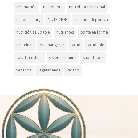
inflamación
microbiota
microbiota intestinal
mindful eating
NUTRICION
nutrición deportiva
nutrición saludable
nutrientes
ponte en forma
proteínas
quemar grasa
salud
saludable
salud intestinal
sistema inmune
superfoods
veganos
vegetarianos
verano