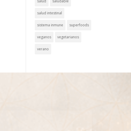
salud
saludable
salud intestinal
sistema inmune
superfoods
veganos
vegetarianos
verano