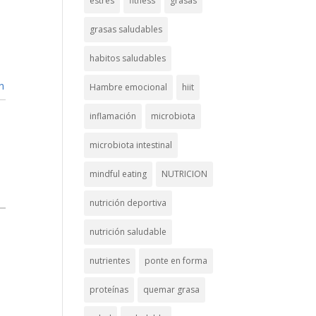
estrés
fitness
grasas
grasas saludables
habitos saludables
n
Hambre emocional
hiit
inflamación
microbiota
microbiota intestinal
mindful eating
NUTRICION
nutrición deportiva
nutrición saludable
nutrientes
ponte en forma
proteínas
quemar grasa