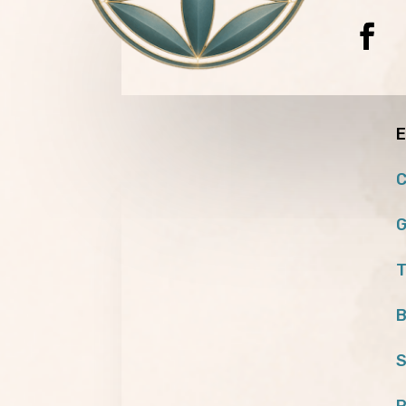
E
C
G
T
B
S
P