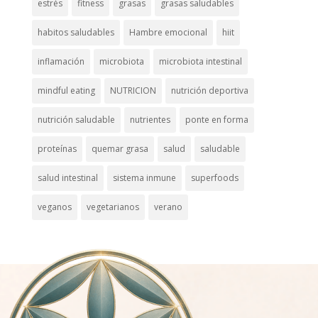
estrés
fitness
grasas
grasas saludables
habitos saludables
Hambre emocional
hiit
inflamación
microbiota
microbiota intestinal
mindful eating
NUTRICION
nutrición deportiva
nutrición saludable
nutrientes
ponte en forma
proteínas
quemar grasa
salud
saludable
salud intestinal
sistema inmune
superfoods
veganos
vegetarianos
verano