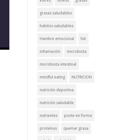
estrés
fitness
grasas
grasas saludables
habitos saludables
Hambre emocional
hiit
inflamación
microbiota
microbiota intestinal
mindful eating
NUTRICION
nutrición deportiva
nutrición saludable
nutrientes
ponte en forma
proteínas
quemar grasa