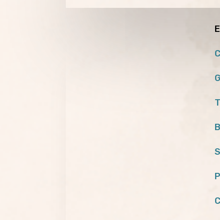
E
C
G
T
B
S
P
C