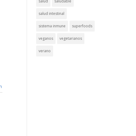
salud
saludable
salud intestinal
sistema inmune
superfoods
veganos
vegetarianos
verano
n