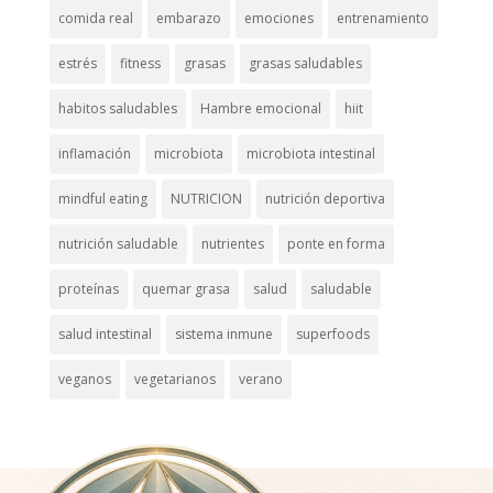
comida real
embarazo
emociones
entrenamiento
estrés
fitness
grasas
grasas saludables
habitos saludables
Hambre emocional
hiit
inflamación
microbiota
microbiota intestinal
mindful eating
NUTRICION
nutrición deportiva
nutrición saludable
nutrientes
ponte en forma
proteínas
quemar grasa
salud
saludable
salud intestinal
sistema inmune
superfoods
veganos
vegetarianos
verano