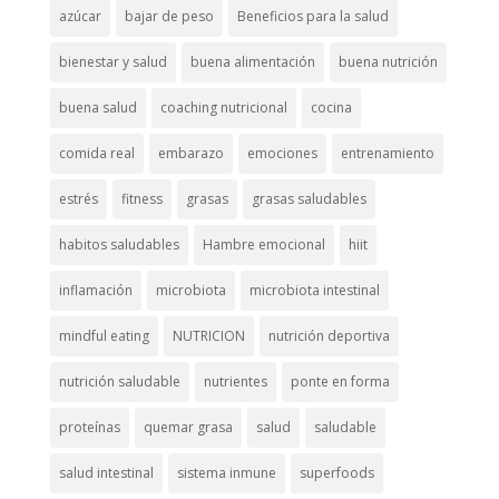
azúcar
bajar de peso
Beneficios para la salud
bienestar y salud
buena alimentación
buena nutrición
buena salud
coaching nutricional
cocina
comida real
embarazo
emociones
entrenamiento
estrés
fitness
grasas
grasas saludables
habitos saludables
Hambre emocional
hiit
inflamación
microbiota
microbiota intestinal
mindful eating
NUTRICION
nutrición deportiva
nutrición saludable
nutrientes
ponte en forma
proteínas
quemar grasa
salud
saludable
salud intestinal
sistema inmune
superfoods