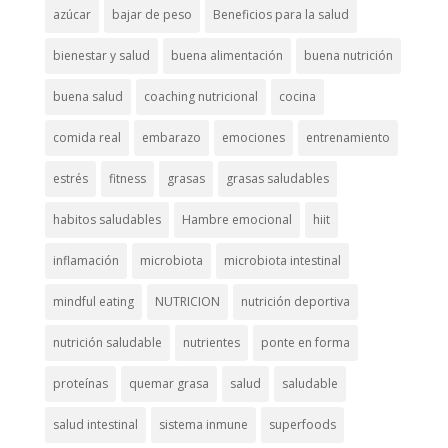
azúcar
bajar de peso
Beneficios para la salud
bienestar y salud
buena alimentación
buena nutrición
buena salud
coaching nutricional
cocina
comida real
embarazo
emociones
entrenamiento
estrés
fitness
grasas
grasas saludables
habitos saludables
Hambre emocional
hiit
inflamación
microbiota
microbiota intestinal
mindful eating
NUTRICION
nutrición deportiva
nutrición saludable
nutrientes
ponte en forma
proteínas
quemar grasa
salud
saludable
salud intestinal
sistema inmune
superfoods