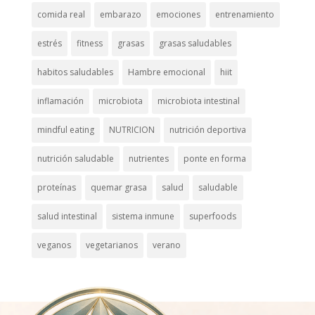
comida real
embarazo
emociones
entrenamiento
estrés
fitness
grasas
grasas saludables
habitos saludables
Hambre emocional
hiit
inflamación
microbiota
microbiota intestinal
mindful eating
NUTRICION
nutrición deportiva
nutrición saludable
nutrientes
ponte en forma
proteínas
quemar grasa
salud
saludable
salud intestinal
sistema inmune
superfoods
veganos
vegetarianos
verano