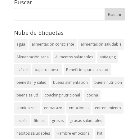
Buscar
Nube de Etiquetas
agua
alimentación consciente
alimentación saludable
Alimentación sana
Alimentos saludables
antiaging
azúcar
bajar de peso
Beneficios para la salud
bienestar y salud
buena alimentación
buena nutrición
buena salud
coaching nutricional
cocina
comida real
embarazo
emociones
entrenamiento
estrés
fitness
grasas
grasas saludables
habitos saludables
Hambre emocional
hiit