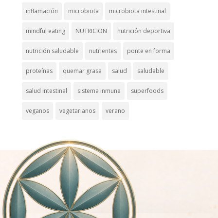
inflamación
microbiota
microbiota intestinal
mindful eating
NUTRICION
nutrición deportiva
nutrición saludable
nutrientes
ponte en forma
proteínas
quemar grasa
salud
saludable
salud intestinal
sistema inmune
superfoods
veganos
vegetarianos
verano