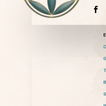
E
C
G
T
B
S
P