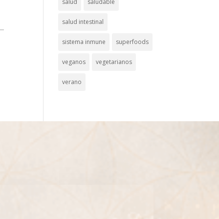
salud
saludable
salud intestinal
sistema inmune
superfoods
veganos
vegetarianos
verano