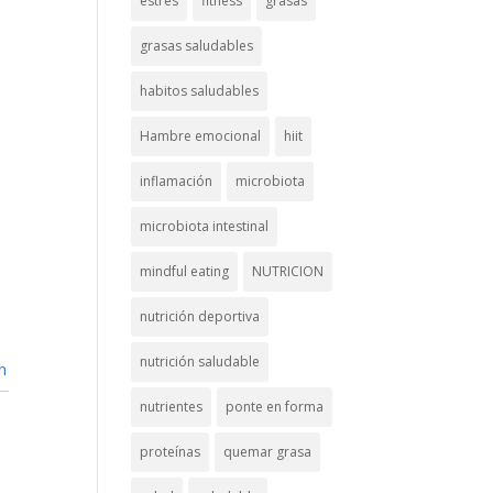
estrés
fitness
grasas
grasas saludables
habitos saludables
Hambre emocional
hiit
inflamación
microbiota
microbiota intestinal
mindful eating
NUTRICION
nutrición deportiva
nutrición saludable
n
nutrientes
ponte en forma
proteínas
quemar grasa