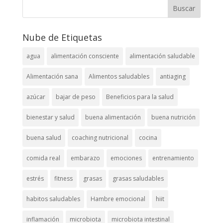
Nube de Etiquetas
agua
alimentación consciente
alimentación saludable
Alimentación sana
Alimentos saludables
antiaging
azúcar
bajar de peso
Beneficios para la salud
bienestar y salud
buena alimentación
buena nutrición
buena salud
coaching nutricional
cocina
comida real
embarazo
emociones
entrenamiento
estrés
fitness
grasas
grasas saludables
habitos saludables
Hambre emocional
hiit
inflamación
microbiota
microbiota intestinal