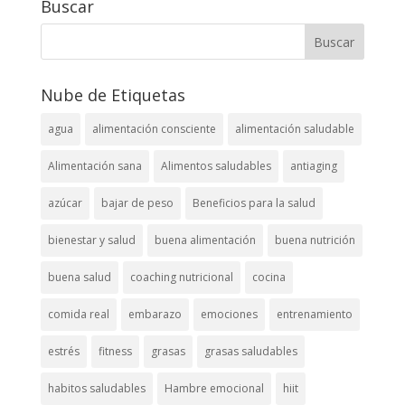
Buscar
Nube de Etiquetas
agua
alimentación consciente
alimentación saludable
Alimentación sana
Alimentos saludables
antiaging
azúcar
bajar de peso
Beneficios para la salud
bienestar y salud
buena alimentación
buena nutrición
buena salud
coaching nutricional
cocina
comida real
embarazo
emociones
entrenamiento
estrés
fitness
grasas
grasas saludables
habitos saludables
Hambre emocional
hiit