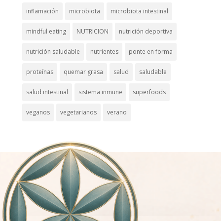
inflamación
microbiota
microbiota intestinal
mindful eating
NUTRICION
nutrición deportiva
nutrición saludable
nutrientes
ponte en forma
proteínas
quemar grasa
salud
saludable
salud intestinal
sistema inmune
superfoods
veganos
vegetarianos
verano